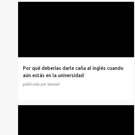
E
n
t
r
a
d
Por qué deberías darle caña al inglés cuando
a
aún estás en la universidad
s
publicado por
Samuel