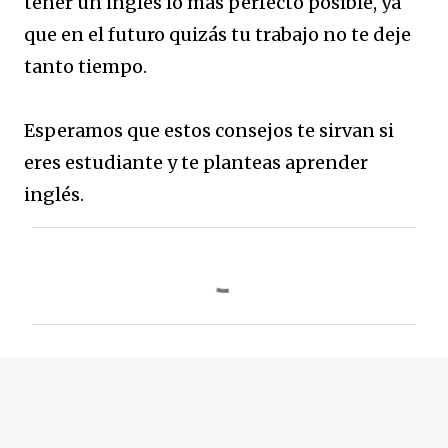
tener un inglés lo más perfecto posible, ya
que en el futuro quizás tu trabajo no te deje
tanto tiempo.
Esperamos que estos consejos te sirvan si
eres estudiante y te planteas aprender
inglés.
C
o
m
e
n