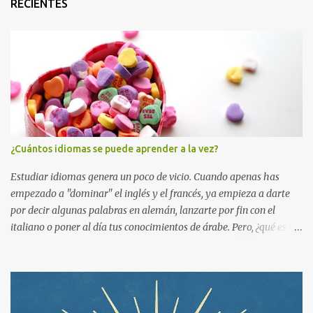
RECIENTES
¿Cuántos idiomas se puede aprender a la vez?
Estudiar idiomas genera un poco de vicio. Cuando apenas has
empezado a "dominar" el inglés y el francés, ya empieza a darte
por decir algunas palabras en alemán, lanzarte por fin con el
italiano o poner al día tus conocimientos de árabe. Pero, ¿qué es lo
que pasa? ¡Que nuestro tiempo es limitado y no todo se puede
hacer a la vez! Cuando queremos abarcar mucho, lo normal es que
empecemos a reducir el tiempo que le dedicamos a estudiar , nos
hagamos una montaña y, al final, aprendamos un poco de todo y
mucho de nada. Ahora en serio. ¿Cuántos idiomas se pueden