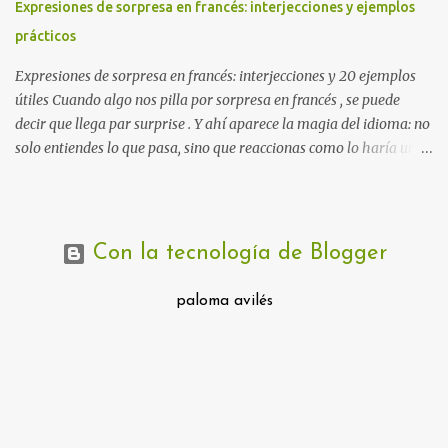
Expresiones de sorpresa en francés: interjecciones y ejemplos
decidido estudiar francés básico por primera vez, te recomiendo
prácticos
que planifiques bien el tiempo que le dedicas a cada cosa...
Expresiones de sorpresa en francés: interjecciones y 20 ejemplos
útiles Cuando algo nos pilla por sorpresa en francés , se puede
decir que llega par surprise . Y ahí aparece la magia del idioma: no
solo entiendes lo que pasa, sino que reaccionas como lo haría un
nativo . En español diríamos “madre mía”, “¡Dios mío!”, “¡no puede
ser!” o incluso “¡vaya!”. En francés hay interjecciones igual de
expresivas, fáciles de aprender y muy divertidas. 💡 Truco para
sonar más natural Estas expresiones funcionan mejor cuando las
Con la tecnología de Blogger
usas en contexto. No se trata de aprender una lista “de memoria”,
sino de asociarlas a situaciones reales. Y si quieres mejorar
paloma avilés
también tu francés escrito, aquí tienes un recurso muy útil: Cómo
redactar un e-mail en francés: fórmulas, saludos y ejemplos
prácticos . ¿Qué es una interjección? Una interjección es una
palabra o expresión corta que usamos para manifestar una
emoción (sorpresa, alegría, enfado, ...