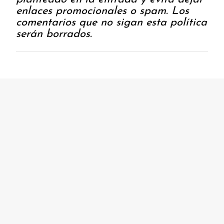
c
enlaces promocionales o spam. Los
a
comentarios que no sigan esta política
r
serán borrados.
u
n
c
o
m
e
n
t
a
r
i
o