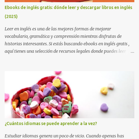
Ebooks de inglés gratis: dónde leer y descargar libros en inglés
(2025)
Leer en inglés es una de las mejores formas de mejorar
vocabulario, gramática y comprensión mientras disfrutas de
historias interesantes. Si estás buscando ebooks en inglés gratis ,
aquí tienes una selección de recursos legales donde puedes leer
online o descargar libros sin coste. Perfectos para estudiantes,
autodidactas o cualquier persona que quiera mejorar su inglés.
Consejo útil: si estás empezando a leer en inglés, elige libros que ya
conozcas en español. Esto reduce la dificultad, aumenta la
comprensión y hace que aprendas vocabulario nuevo sin
frustrarte. Además, combina la lectura con una app de diccionario
para guardar palabras nuevas y repasarlas después. Project
Gutenberg Project Gutenberg es la mayor biblioteca de libros
gratuitos en inglés. Todos los títulos son de dominio público y se
¿Cuántos idiomas se puede aprender a la vez?
pueden leer en línea o descargar en EPUB, Kindle o PDF. Más de
60.000 libros gratuitos Clásicos de la literatura inglesa Sin registro
Estudiar idiomas genera un poco de vicio. Cuando apenas has