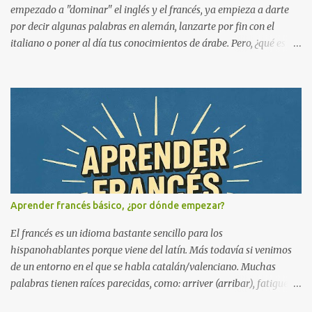
y sin publicidad ...
empezado a "dominar" el inglés y el francés, ya empieza a darte
por decir algunas palabras en alemán, lanzarte por fin con el
italiano o poner al día tus conocimientos de árabe. Pero, ¿qué es lo
que pasa? ¡Que nuestro tiempo es limitado y no todo se puede
hacer a la vez! Cuando queremos abarcar mucho, lo normal es que
empecemos a reducir el tiempo que le dedicamos a estudiar , nos
hagamos una montaña y, al final, aprendamos un poco de todo y
mucho de nada. Ahora en serio. ¿Cuántos idiomas se pueden
aprender al mismo tiempo? Hablo de ir a clases, practicar todos los
días, hablarlo y llevarlo más o menos bien para que a corto plazo
seamos capaces de defendernos en ese idioma. ¿Eres un
apasionado de los idiomas? Entonces este artículo te interesa.
Aprender francés básico, ¿por dónde empezar?
Cuántos idiomas estudiar al mismo tiempo Durante una
temporada estuve yendo a la Escuela de Idiomas para estudiar
El francés es un idioma bastante sencillo para los
inglés y francés. La experiencia fue difícil, ya que ...
hispanohablantes porque viene del latín. Más todavía si venimos
de un entorno en el que se habla catalán/valenciano. Muchas
palabras tienen raíces parecidas, como: arriver (arribar), fatiguer
(fatigar) o dormir (dormir). Evidentemente esto también depende