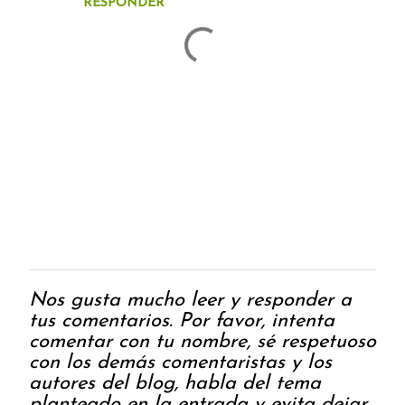
t
RESPONDER
a
r
i
o
s
Nos gusta mucho leer y responder a
P
tus comentarios. Por favor, intenta
u
comentar con tu nombre, sé respetuoso
b
con los demás comentaristas y los
l
autores del blog, habla del tema
i
planteado en la entrada y evita dejar