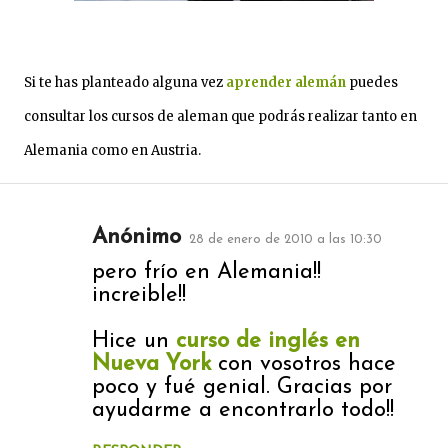
Si te has planteado alguna vez
aprender alemán
puedes
consultar los cursos de aleman que podrás realizar tanto en
Alemania como en Austria.
Anónimo
28 de enero de 2010 a las 10:30
C
pero frío en Alemania!!
increible!!
o
m
Hice un
curso de inglés en
Nueva York
con vosotros hace
e
poco y fué genial. Gracias por
n
ayudarme a encontrarlo todo!!