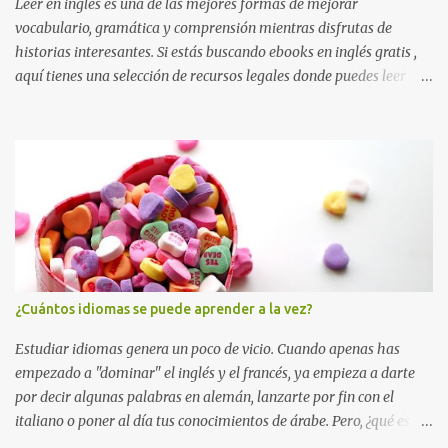
Leer en inglés es una de las mejores formas de mejorar
vocabulario, gramática y comprensión mientras disfrutas de
historias interesantes. Si estás buscando ebooks en inglés gratis ,
aquí tienes una selección de recursos legales donde puedes leer
online o descargar libros sin coste. Perfectos para estudiantes,
autodidactas o cualquier persona que quiera mejorar su inglés.
Consejo útil: si estás empezando a leer en inglés, elige libros que ya
conozcas en español. Esto reduce la dificultad, aumenta la
comprensión y hace que aprendas vocabulario nuevo sin
frustrarte. Además, combina la lectura con una app de diccionario
para guardar palabras nuevas y repasarlas después. Project
Gutenberg Project Gutenberg es la mayor biblioteca de libros
gratuitos en inglés. Todos los títulos son de dominio público y se
¿Cuántos idiomas se puede aprender a la vez?
pueden leer en línea o descargar en EPUB, Kindle o PDF. Más de
60.000 libros gratuitos Clásicos de la literatura inglesa Sin registro
Estudiar idiomas genera un poco de vicio. Cuando apenas has
y sin publicidad ...
empezado a "dominar" el inglés y el francés, ya empieza a darte
por decir algunas palabras en alemán, lanzarte por fin con el
italiano o poner al día tus conocimientos de árabe. Pero, ¿qué es lo
que pasa? ¡Que nuestro tiempo es limitado y no todo se puede