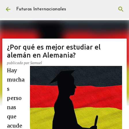
Ir al contenido principal
Futuros Internacionales
¿Por qué es mejor estudiar el
alemán en Alemania?
publicado por
Samuel
Hay
mucha
s
perso
nas
que
acude