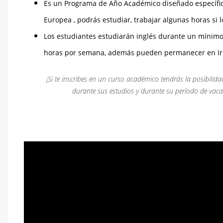
Es un Programa de Año Académico diseñado específic
Europea , podrás estudiar, trabajar algunas horas si l
Los estudiantes estudiarán inglés durante un mínimo
horas por semana, además pueden permanecer en Irl
¡Si te inscribes en un curso académico tendrás la posibili
durante sus estudios y durante su período de vac