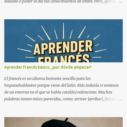
italiano o poner al día tus conocimientos de árabe. Pero, ¿qué es lo
que pasa? ¡Que nuestro tiempo es limitado y no todo se puede
hacer a la vez! Cuando queremos abarcar mucho, lo normal es que
empecemos a reducir el tiempo que le dedicamos a estudiar , nos
hagamos una montaña y, al final, aprendamos un poco de todo y
mucho de nada. Ahora en serio. ¿Cuántos idiomas se pueden
aprender al mismo tiempo? Hablo de ir a clases, practicar todos los
días, hablarlo y llevarlo más o menos bien para que a corto plazo
seamos capaces de defendernos en ese idioma. ¿Eres un
apasionado de los idiomas? Entonces este artículo te interesa.
Aprender francés básico, ¿por dónde empezar?
Cuántos idiomas estudiar al mismo tiempo Durante una
temporada estuve yendo a la Escuela de Idiomas para estudiar
El francés es un idioma bastante sencillo para los
inglés y francés. La experiencia fue difícil, ya que ...
hispanohablantes porque viene del latín. Más todavía si venimos
de un entorno en el que se habla catalán/valenciano. Muchas
palabras tienen raíces parecidas, como: arriver (arribar), fatiguer
(fatigar) o dormir (dormir). Evidentemente esto también depende
de tu facilidad para estudiar y aprender nuevas materias, pero
debes saber que ¡nada es imposible! Ahora bien: que suene familiar
no significa que lo aprendamos sin estudiar. ⚠️ Ojo con esto si