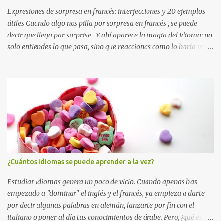
y sin publicidad ...
Expresiones de sorpresa en francés: interjecciones y 20 ejemplos
útiles Cuando algo nos pilla por sorpresa en francés , se puede
decir que llega par surprise . Y ahí aparece la magia del idioma: no
solo entiendes lo que pasa, sino que reaccionas como lo haría un
nativo . En español diríamos “madre mía”, “¡Dios mío!”, “¡no puede
ser!” o incluso “¡vaya!”. En francés hay interjecciones igual de
expresivas, fáciles de aprender y muy divertidas. 💡 Truco para
sonar más natural Estas expresiones funcionan mejor cuando las
usas en contexto. No se trata de aprender una lista “de memoria”,
sino de asociarlas a situaciones reales. Y si quieres mejorar
también tu francés escrito, aquí tienes un recurso muy útil: Cómo
redactar un e-mail en francés: fórmulas, saludos y ejemplos
prácticos . ¿Qué es una interjección? Una interjección es una
¿Cuántos idiomas se puede aprender a la vez?
palabra o expresión corta que usamos para manifestar una
emoción (sorpresa, alegría, enfado, ...
Estudiar idiomas genera un poco de vicio. Cuando apenas has
empezado a "dominar" el inglés y el francés, ya empieza a darte
por decir algunas palabras en alemán, lanzarte por fin con el
italiano o poner al día tus conocimientos de árabe. Pero, ¿qué es lo