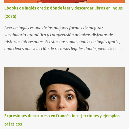
Ebooks de inglés gratis: dónde leer y descargar libros en inglés
(2025)
Leer en inglés es una de las mejores formas de mejorar
vocabulario, gramática y comprensión mientras disfrutas de
historias interesantes. Si estás buscando ebooks en inglés gratis ,
aquí tienes una selección de recursos legales donde puedes leer
online o descargar libros sin coste. Perfectos para estudiantes,
autodidactas o cualquier persona que quiera mejorar su inglés.
Consejo útil: si estás empezando a leer en inglés, elige libros que ya
conozcas en español. Esto reduce la dificultad, aumenta la
comprensión y hace que aprendas vocabulario nuevo sin
frustrarte. Además, combina la lectura con una app de diccionario
para guardar palabras nuevas y repasarlas después. Project
Gutenberg Project Gutenberg es la mayor biblioteca de libros
gratuitos en inglés. Todos los títulos son de dominio público y se
Expresiones de sorpresa en francés: interjecciones y ejemplos
pueden leer en línea o descargar en EPUB, Kindle o PDF. Más de
prácticos
60.000 libros gratuitos Clásicos de la literatura inglesa Sin registro