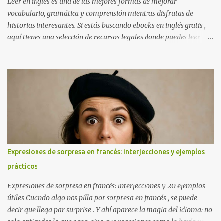
Leer en inglés es una de las mejores formas de mejorar
vocabulario, gramática y comprensión mientras disfrutas de
historias interesantes. Si estás buscando ebooks en inglés gratis ,
aquí tienes una selección de recursos legales donde puedes leer
online o descargar libros sin coste. Perfectos para estudiantes,
autodidactas o cualquier persona que quiera mejorar su inglés.
Consejo útil: si estás empezando a leer en inglés, elige libros que ya
conozcas en español. Esto reduce la dificultad, aumenta la
comprensión y hace que aprendas vocabulario nuevo sin
frustrarte. Además, combina la lectura con una app de diccionario
para guardar palabras nuevas y repasarlas después. Project
Gutenberg Project Gutenberg es la mayor biblioteca de libros
gratuitos en inglés. Todos los títulos son de dominio público y se
Expresiones de sorpresa en francés: interjecciones y ejemplos
pueden leer en línea o descargar en EPUB, Kindle o PDF. Más de
prácticos
60.000 libros gratuitos Clásicos de la literatura inglesa Sin registro
y sin publicidad ...
Expresiones de sorpresa en francés: interjecciones y 20 ejemplos
útiles Cuando algo nos pilla por sorpresa en francés , se puede
decir que llega par surprise . Y ahí aparece la magia del idioma: no